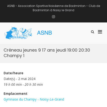
Aller
au
ASNB - Association Sportive Noiséenne de Badminton - Club de
contenu
Badminton à Noisy le Grand
Instagram
Men
Afficher
ASNB
le
Association Sportive Noiséenne de
prin
formulaire
Badminton – Club de Badminton à
pou
de
Noisy le Grand (93)
mobi
recherche
Créneau jeunes 9 17 ans jeudi 19:00 20:30
Champy 1
Date/heure
Date(s) - 2 mai 2024
19 h 00 min - 20 h 30 min
Emplacement
Gymnase du Champy - Noisy-Le-Grand