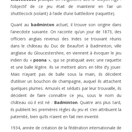
l’objectif de ce jeu était de maintenir en l’air un
shuttlecock (volant) à l’aide d’une battledore (raquette).
Quant au
badminton
actuel, il trouve son origine dans
l’anecdote suivante. On raconte qu’un jour de 1873, des
officiers anglais revenus des Indes se trouvant réunis
dans le château du Duc de Beaufort à Badminton, ville
anglaise du Gloucestershire, en viennent à évoquer le jeu
indien du «
poona
», qui se pratiquait avec une raquette
et une balle légère. Ils se mettent alors en tête d’y jouer.
Mais n’ayant pas de balle sous la main, ils décident
d’utiliser un bouchon de champagne, auquel ils attachent
quelques plumes. Amusés et séduits par leur trouvaille, ils
décident de faire connaître ce jeu, sous le nom du
château où il est né :
Badminton
. Quatre ans plus tard,
ils publient les premières règles du jeu et s’en attribuent la
paternité, bien qu’ils n’aient en fait rien inventé.
1934, année de création de la fédération internationale de