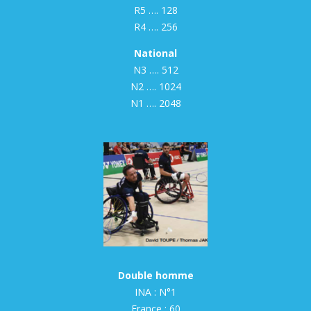
R5 …. 128
R4 …. 256
National
N3 …. 512
N2 …. 1024
N1 …. 2048
Double homme
INA : N°1
France : 60