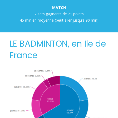
MATCH
2 sets gagnants de 21 points
45 min en moyenne (peut aller jusqu’à 90 min)
LE BADMINTON, en Ile de
France