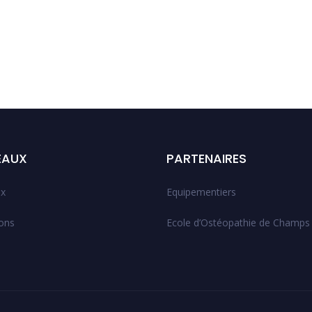
EAUX
PARTENAIRES
x
Equipementiers
ions
Ecole d’Ostéopathie de Champs