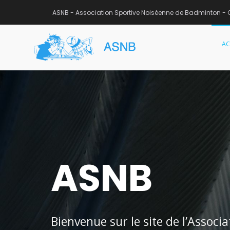
ASNB - Association Sportive Noiséenne de Badminton - 
AC
ASNB
Association Sportive Noisée
Aller
au
contenu
ASNB
Bienvenue sur le site de l’Assoc