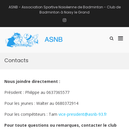
Aller
au
ASNB - Association Sportive Noiséenne de Badminton - Club de
contenu
Badminton à Noisy le Grand
Instagram
Men
Afficher
ASNB
le
Association Sportive Noiséenne de
prin
formulaire
Badminton – Club de Badminton à
pou
de
Noisy le Grand (93)
mobi
recherche
Contacts
Nous joindre directement :
Président : Philippe au 0637365577
Pour les jeunes : Walter au 0680372914
Pour les compétiteurs : Tam
vice-president@asnb-93.fr
Pour toute questions ou remarques, contacter le club