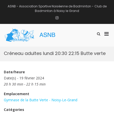
Aller
au
ASNB - Association Sportive Noiséenne de Badminton - Club de
contenu
Badminton à Noisy le Grand
Instagram
Men
Afficher
ASNB
le
Association Sportive Noiséenne de
prin
formulaire
Badminton – Club de Badminton à
pou
de
Noisy le Grand (93)
mobi
recherche
Créneau adultes lundi 20:30 22:15 Butte verte
Date/heure
Date(s) - 19 février 2024
20 h 30 min - 22 h 15 min
Emplacement
Gymnase de la Butte Verte - Noisy-Le-Grand
Catégories