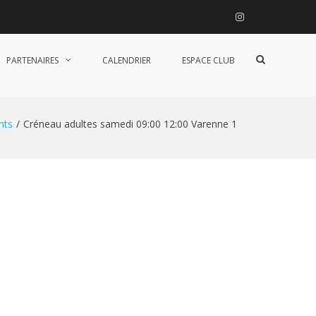
Instagram
Afficher
PARTENAIRES
CALENDRIER
ESPACE CLUB
le
formulaire
de
recherche
nts
Créneau adultes samedi 09:00 12:00 Varenne 1