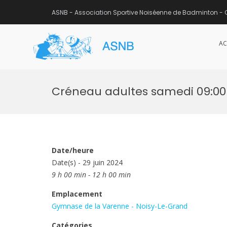
ASNB - Association Sportive Noiséenne de Badminton - 
AC
ASNB
Association Sportive Noisée
Aller
au
Créneau adultes samedi 09:00 
contenu
Date/heure
Date(s) - 29 juin 2024
9 h 00 min - 12 h 00 min
Emplacement
Gymnase de la Varenne - Noisy-Le-Grand
Catégories