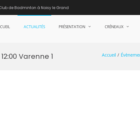
Club de Badminton à Noisy le Grand
CUEIL
ACTUALITÉS
PRÉSENTATION
CRÉNEAUX
nne de Badminton – Club de Badminton à Noisy le Grand (93)
12:00 Varenne 1
Accueil
Évèneme