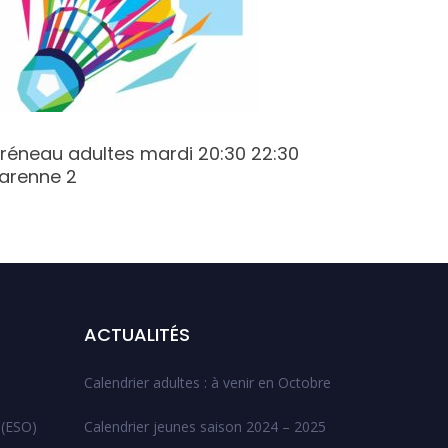
réneau adultes mardi 20:30 22:30
Créneau 
arenne 2
Varenne
ACTUALITÉS
Calendrier adultes : à venir en Octobre
 (ESO)
Calendrier jeunes saison 2024 – 2025