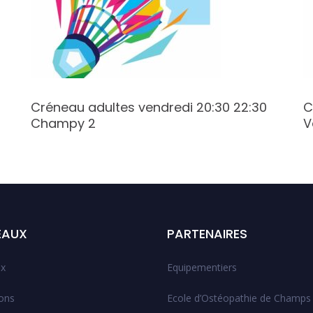
Créneau adultes vendredi 20:30 22:30
C
Champy 2
V
EAUX
PARTENAIRES
x
Equipementiers
ions
Ecole d’Ostéopathie de Champs