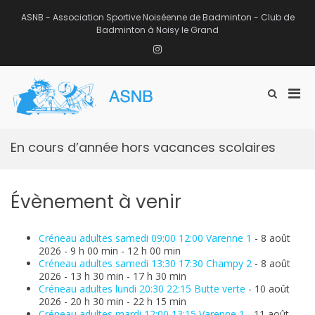
Aller
au
ASNB - Association Sportive Noiséenne de Badminton - Club de
contenu
Badminton à Noisy le Grand
Instagram
Men
Afficher
ASNB
le
Association Sportive Noiséenne de
prin
formulaire
Badminton – Club de Badminton à
pou
de
Noisy le Grand (93)
mobi
recherche
En cours d’année hors vacances scolaires
Évènement à venir
Créneau adultes samedi 09:00 12:00 Varenne 1
- 8 août
2026 - 9 h 00 min - 12 h 00 min
Créneau adultes samedi 13:30 17:30 Champy 2
- 8 août
2026 - 13 h 30 min - 17 h 30 min
Créneau adultes lundi 20:30 22:15 Butte verte
- 10 août
2026 - 20 h 30 min - 22 h 15 min
Créneau adultes mardi 12:00 13:15 Varenne 1
- 11 août