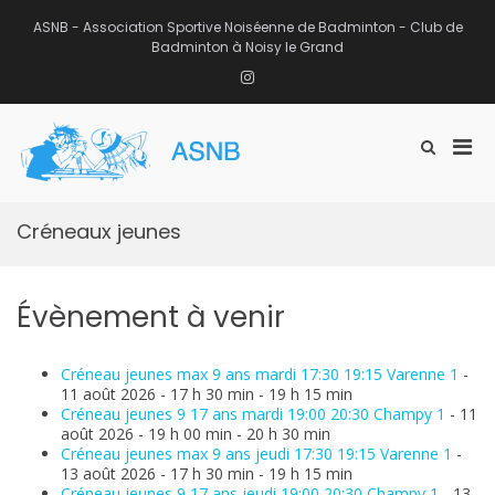
Aller
au
ASNB - Association Sportive Noiséenne de Badminton - Club de
contenu
Badminton à Noisy le Grand
Instagram
Men
Afficher
ASNB
le
Association Sportive Noiséenne de
prin
formulaire
Badminton – Club de Badminton à
pou
de
Noisy le Grand (93)
mobi
recherche
Créneaux jeunes
Évènement à venir
Créneau jeunes max 9 ans mardi 17:30 19:15 Varenne 1
-
11 août 2026 - 17 h 30 min - 19 h 15 min
Créneau jeunes 9 17 ans mardi 19:00 20:30 Champy 1
- 11
août 2026 - 19 h 00 min - 20 h 30 min
Créneau jeunes max 9 ans jeudi 17:30 19:15 Varenne 1
-
13 août 2026 - 17 h 30 min - 19 h 15 min
Créneau jeunes 9 17 ans jeudi 19:00 20:30 Champy 1
- 13