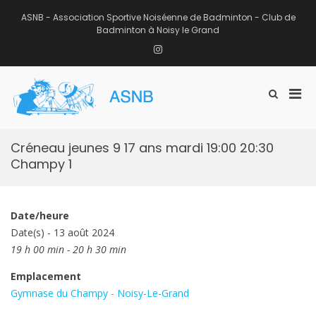
Aller
au
ASNB - Association Sportive Noiséenne de Badminton - Club de
contenu
Badminton à Noisy le Grand
Instagram
Men
Afficher
ASNB
le
Association Sportive Noiséenne de
prin
formulaire
Badminton – Club de Badminton à
pou
de
Noisy le Grand (93)
mobi
recherche
Créneau jeunes 9 17 ans mardi 19:00 20:30
Champy 1
Date/heure
Date(s) - 13 août 2024
19 h 00 min - 20 h 30 min
Emplacement
Gymnase du Champy - Noisy-Le-Grand