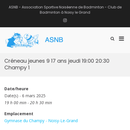
Aller
au
ASNB - Association Sportive Noiséenne de Badminton - Club de
contenu
Badminton à Noisy le Grand
Instagram
Men
Afficher
ASNB
le
Association Sportive Noiséenne de
prin
formulaire
Badminton – Club de Badminton à
pou
de
Noisy le Grand (93)
mobi
recherche
Créneau jeunes 9 17 ans jeudi 19:00 20:30
Champy 1
Date/heure
Date(s) - 6 mars 2025
19 h 00 min - 20 h 30 min
Emplacement
Gymnase du Champy - Noisy-Le-Grand