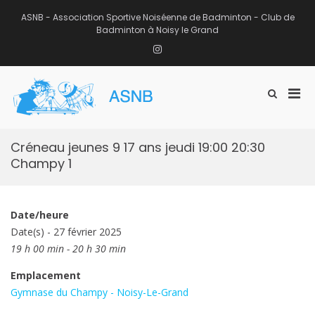
Aller
au
ASNB - Association Sportive Noiséenne de Badminton - Club de
contenu
Badminton à Noisy le Grand
Instagram
Men
Afficher
ASNB
le
Association Sportive Noiséenne de
prin
formulaire
Badminton – Club de Badminton à
pou
de
Noisy le Grand (93)
mobi
recherche
Créneau jeunes 9 17 ans jeudi 19:00 20:30
Champy 1
Date/heure
Date(s) - 27 février 2025
19 h 00 min - 20 h 30 min
Emplacement
Gymnase du Champy - Noisy-Le-Grand