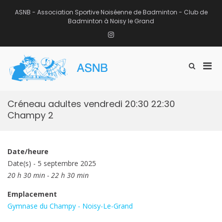
Aller
au
ASNB - Association Sportive Noiséenne de Badminton - Club de
contenu
Badminton à Noisy le Grand
Instagram
Men
Afficher
ASNB
le
Association Sportive Noiséenne de
prin
formulaire
Badminton – Club de Badminton à
pou
de
Noisy le Grand (93)
mobi
recherche
Créneau adultes vendredi 20:30 22:30
Champy 2
Date/heure
Date(s) - 5 septembre 2025
20 h 30 min - 22 h 30 min
Emplacement
Gymnase du Champy - Noisy-Le-Grand