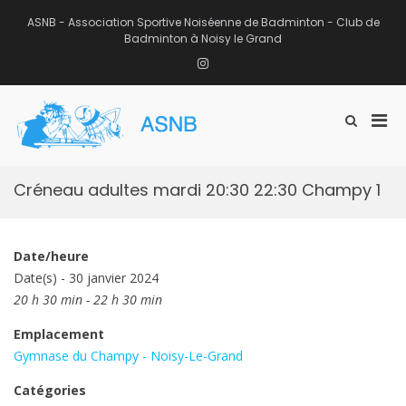
Aller
au
ASNB - Association Sportive Noiséenne de Badminton - Club de
contenu
Badminton à Noisy le Grand
Instagram
Men
Afficher
ASNB
le
Association Sportive Noiséenne de
prin
formulaire
Badminton – Club de Badminton à
pou
de
Noisy le Grand (93)
mobi
recherche
Créneau adultes mardi 20:30 22:30 Champy 1
Date/heure
Date(s) - 30 janvier 2024
20 h 30 min - 22 h 30 min
Emplacement
Gymnase du Champy - Noisy-Le-Grand
Catégories