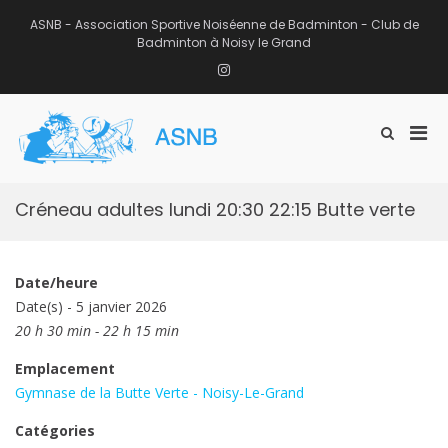
Aller
au
ASNB - Association Sportive Noiséenne de Badminton - Club de
contenu
Badminton à Noisy le Grand
Instagram
Men
Afficher
ASNB
le
Association Sportive Noiséenne de
prin
formulaire
Badminton – Club de Badminton à
pou
de
Noisy le Grand (93)
mobi
recherche
Créneau adultes lundi 20:30 22:15 Butte verte
Date/heure
Date(s) - 5 janvier 2026
20 h 30 min - 22 h 15 min
Emplacement
Gymnase de la Butte Verte - Noisy-Le-Grand
Catégories