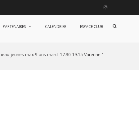
Instagram
Afficher
PARTENAIRES
CALENDRIER
ESPACE CLUB
le
formulaire
de
recherche
neau jeunes max 9 ans mardi 17:30 19:15 Varenne 1