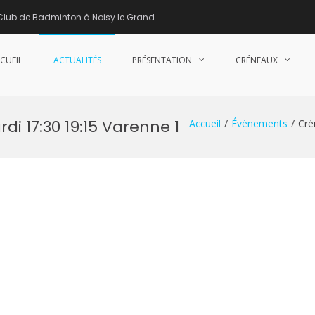
Club de Badminton à Noisy le Grand
CUEIL
ACTUALITÉS
PRÉSENTATION
CRÉNEAUX
nne de Badminton – Club de Badminton à Noisy le Grand (93)
i 17:30 19:15 Varenne 1
Accueil
Évènements
Cré