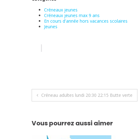
Créneaux jeunes
Créneaux jeunes max 9 ans
En cours d'année hors vacances scolaires
Jeunes
Navigation
Créneau adultes lundi 20:30 22:15 Butte verte
de
l’article
Vous pourrez aussi aimer