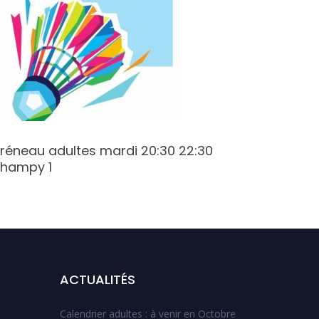
réneau adultes mardi 20:30 22:30
Créneau
hampy 1
Varenne
ACTUALITÉS
Calendrier adultes : à venir en Octobre