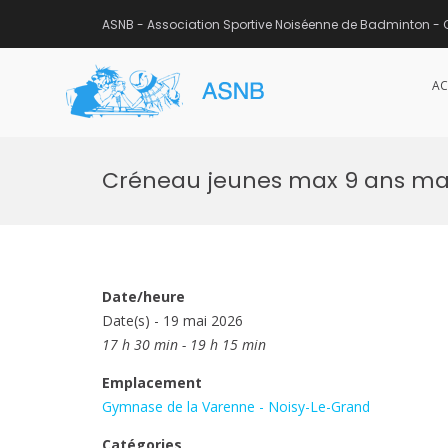
ASNB - Association Sportive Noiséenne de Badminton - 
AC
ASNB
Association Sportive Noisée
Aller
au
Créneau jeunes max 9 ans mard
contenu
Date/heure
Date(s) - 19 mai 2026
17 h 30 min - 19 h 15 min
Emplacement
Gymnase de la Varenne - Noisy-Le-Grand
Catégories