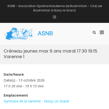
Aller
au
ASNB - Association Sportive Noiséenne de Badminton - Club de
contenu
Badminton à Noisy le Grand
Instagram
Men
Afficher
ASNB
le
Association Sportive Noiséenne de
prin
formulaire
Badminton – Club de Badminton à
pou
de
Noisy le Grand (93)
mobi
recherche
Créneau jeunes max 9 ans mardi 17:30 19:15
Varenne 1
Date/heure
Date(s) - 13 octobre 2026
17 h 30 min - 19 h 15 min
Emplacement
Gymnase de la Varenne - Noisy-Le-Grand