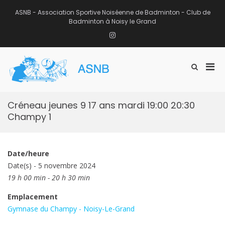
Aller
au
ASNB - Association Sportive Noiséenne de Badminton - Club de
contenu
Badminton à Noisy le Grand
Instagram
Men
Afficher
ASNB
le
Association Sportive Noiséenne de
prin
formulaire
Badminton – Club de Badminton à
pou
de
Noisy le Grand (93)
mobi
recherche
Créneau jeunes 9 17 ans mardi 19:00 20:30
Champy 1
Date/heure
Date(s) - 5 novembre 2024
19 h 00 min - 20 h 30 min
Emplacement
Gymnase du Champy - Noisy-Le-Grand