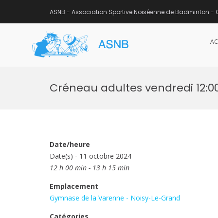
ASNB - Association Sportive Noiséenne de Badminton - 
AC
ASNB
Association Sportive Noisée
Aller
au
Créneau adultes vendredi 12:00
contenu
Date/heure
Date(s) - 11 octobre 2024
12 h 00 min - 13 h 15 min
Emplacement
Gymnase de la Varenne - Noisy-Le-Grand
Catégories