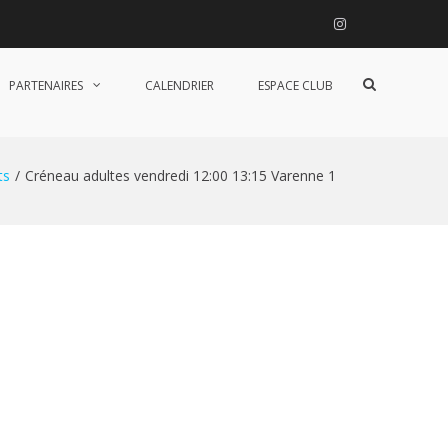
Instagram
Afficher
PARTENAIRES
CALENDRIER
ESPACE CLUB
le
formulaire
de
recherche
ts
Créneau adultes vendredi 12:00 13:15 Varenne 1