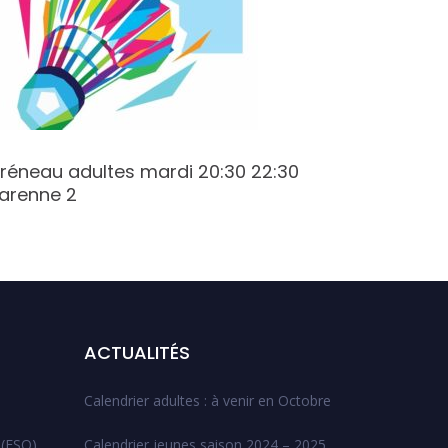
réneau adultes mardi 20:30 22:30
Créneau
arenne 2
Varenne
ACTUALITÉS
Calendrier adultes : à venir en Octobre
 (ESO)
Calendrier jeunes saison 2024 – 2025