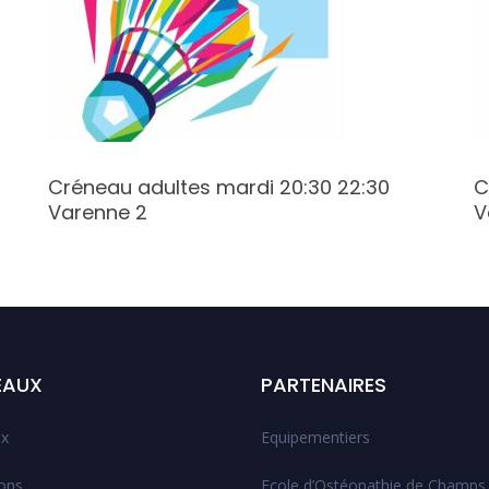
Créneau adultes mardi 20:30 22:30
C
Varenne 2
V
EAUX
PARTENAIRES
x
Equipementiers
ions
Ecole d’Ostéopathie de Champs