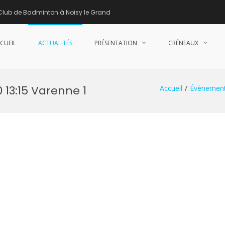
Club de Badminton à Noisy le Grand
CUEIL
ACTUALITÉS
PRÉSENTATION
CRÉNEAUX
nne de Badminton – Club de Badminton à Noisy le Grand (93)
 13:15 Varenne 1
Accueil
Évènemen