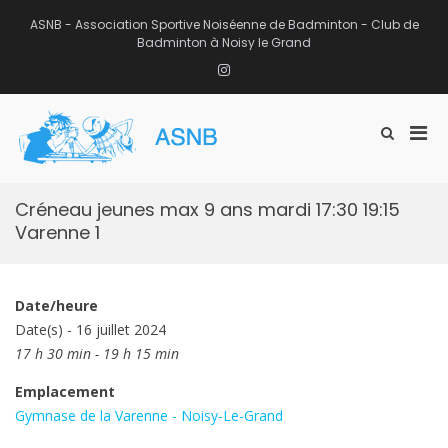
Aller
au
ASNB - Association Sportive Noiséenne de Badminton - Club de
contenu
Badminton à Noisy le Grand
Instagram
Men
Afficher
ASNB
le
Association Sportive Noiséenne de
prin
formulaire
Badminton – Club de Badminton à
pou
de
Noisy le Grand (93)
mobi
recherche
Créneau jeunes max 9 ans mardi 17:30 19:15
Varenne 1
Date/heure
Date(s) - 16 juillet 2024
17 h 30 min - 19 h 15 min
Emplacement
Gymnase de la Varenne - Noisy-Le-Grand