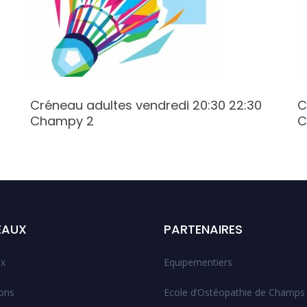
Créneau adultes vendredi 20:30 22:30
C
Champy 2
C
EAUX
PARTENAIRES
x
Equipementiers
ions
Ecole d’Ostéopathie de Champs