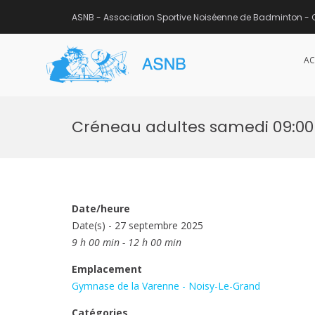
ASNB - Association Sportive Noiséenne de Badminton - 
AC
ASNB
Association Sportive Noisée
Aller
au
Créneau adultes samedi 09:00 
contenu
Date/heure
Date(s) - 27 septembre 2025
9 h 00 min - 12 h 00 min
Emplacement
Gymnase de la Varenne - Noisy-Le-Grand
Catégories