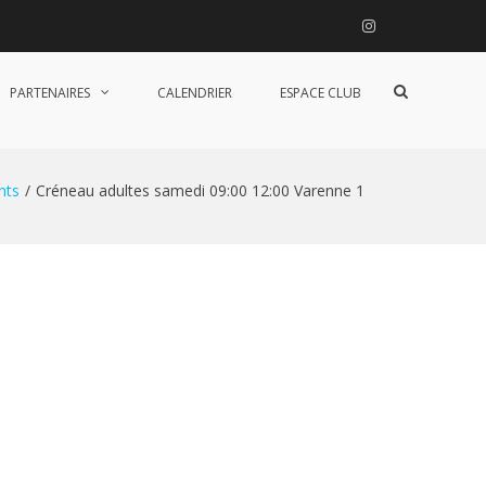
Instagram
Afficher
PARTENAIRES
CALENDRIER
ESPACE CLUB
le
formulaire
de
recherche
nts
Créneau adultes samedi 09:00 12:00 Varenne 1