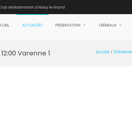
Club de Badminton à Noisy le Grand
CUEIL
ACTUALITÉS
PRÉSENTATION
CRÉNEAUX
nne de Badminton – Club de Badminton à Noisy le Grand (93)
12:00 Varenne 1
Accueil
Évèneme