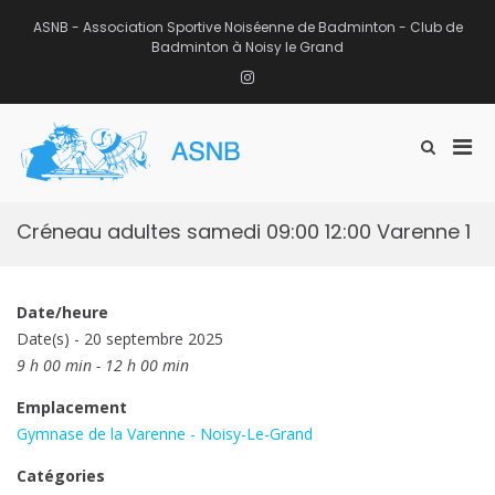
Aller
au
ASNB - Association Sportive Noiséenne de Badminton - Club de
contenu
Badminton à Noisy le Grand
Instagram
Men
Afficher
ASNB
le
Association Sportive Noiséenne de
prin
formulaire
Badminton – Club de Badminton à
pou
de
Noisy le Grand (93)
mobi
recherche
Créneau adultes samedi 09:00 12:00 Varenne 1
Date/heure
Date(s) - 20 septembre 2025
9 h 00 min - 12 h 00 min
Emplacement
Gymnase de la Varenne - Noisy-Le-Grand
Catégories