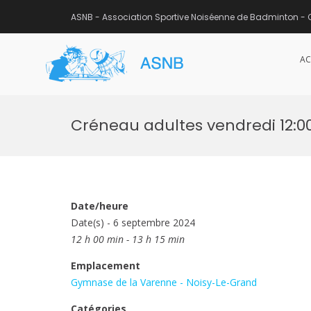
ASNB - Association Sportive Noiséenne de Badminton - 
AC
ASNB
Association Sportive Noisée
Aller
au
Créneau adultes vendredi 12:00
contenu
Date/heure
Date(s) - 6 septembre 2024
12 h 00 min - 13 h 15 min
Emplacement
Gymnase de la Varenne - Noisy-Le-Grand
Catégories