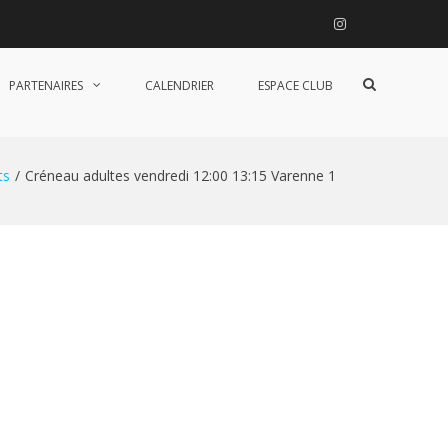
Instagram
Afficher
PARTENAIRES
CALENDRIER
ESPACE CLUB
le
formulaire
de
recherche
ts
Créneau adultes vendredi 12:00 13:15 Varenne 1