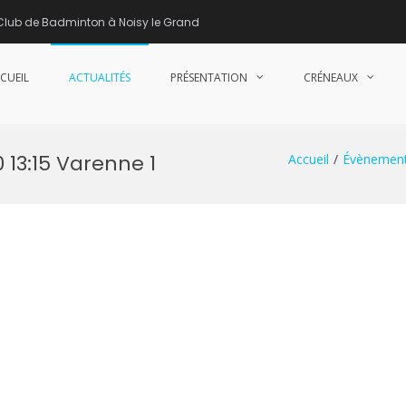
Club de Badminton à Noisy le Grand
CUEIL
ACTUALITÉS
PRÉSENTATION
CRÉNEAUX
nne de Badminton – Club de Badminton à Noisy le Grand (93)
 13:15 Varenne 1
Accueil
Évènemen