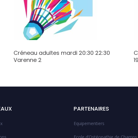
Créneau adultes mardi 20:30 22:30
C
Varenne 2
1
EAUX
PARTENAIRES
x
Equipementiers
ions
Ecole d’Ostéopathie de Champs