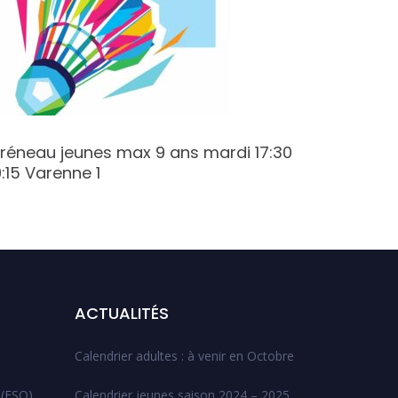
réneau jeunes max 9 ans mardi 17:30
Créneau 
9:15 Varenne 1
Varenne
ACTUALITÉS
Calendrier adultes : à venir en Octobre
 (ESO)
Calendrier jeunes saison 2024 – 2025