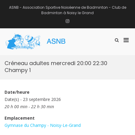
Aller
au
ASNB - Association Sportive Noiséenne de Badminton - Club de
contenu
Badminton à Noisy le Grand
Instagram
Men
Afficher
ASNB
le
Association Sportive Noiséenne de
prin
formulaire
Badminton – Club de Badminton à
pou
de
Noisy le Grand (93)
mobi
recherche
Créneau adultes mercredi 20:00 22:30
Champy 1
Date/heure
Date(s) - 23 septembre 2026
20 h 00 min - 22 h 30 min
Emplacement
Gymnase du Champy - Noisy-Le-Grand