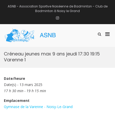
Aller
au
ASNB - Association Sportive Noiséenne de Badminton - Club de
contenu
Badminton à Noisy le Grand
Instagram
Men
Afficher
ASNB
le
Association Sportive Noiséenne de
prin
formulaire
Badminton – Club de Badminton à
pou
de
Noisy le Grand (93)
mobi
recherche
Créneau jeunes max 9 ans jeudi 17:30 19:15
Varenne 1
Date/heure
Date(s) - 13 mars 2025
17 h 30 min - 19 h 15 min
Emplacement
Gymnase de la Varenne - Noisy-Le-Grand