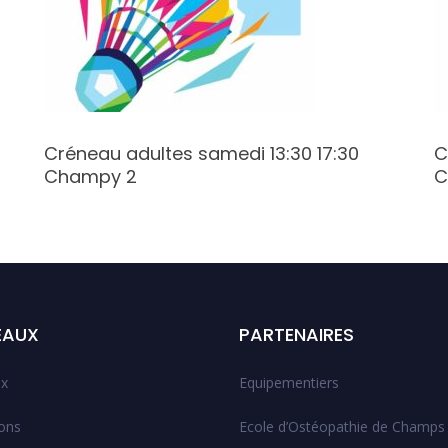
Créneau adultes samedi 13:30 17:30
C
Champy 2
C
EAUX
PARTENAIRES
x
Equipementiers
ions
Ecole d’Ostéopathie de Champs