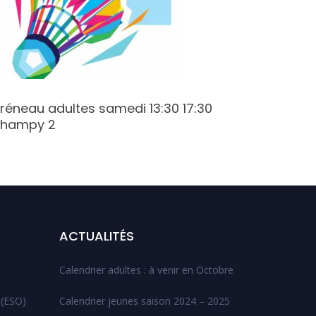
réneau adultes samedi 13:30 17:30
Créneau 
hampy 2
Varenne
ACTUALITÉS
Calendrier adultes : à venir en Octobre
 (ESO)
Calendrier jeunes saison 2024 – 2025