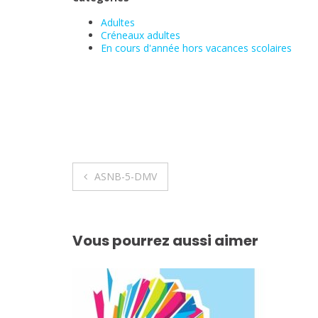
Adultes
Créneaux adultes
En cours d'année hors vacances scolaires
Navigation
ASNB-5-DMV
de
l’article
Vous pourrez aussi aimer