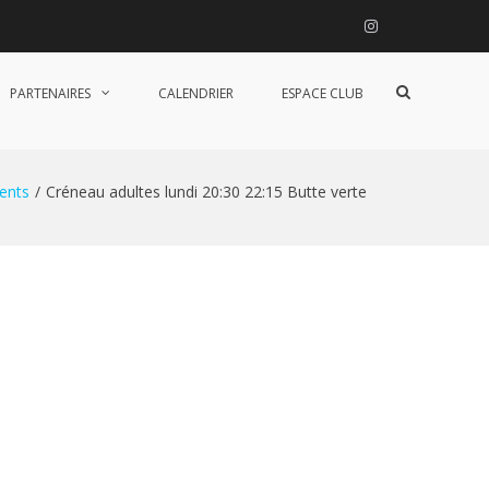
Instagram
Afficher
PARTENAIRES
CALENDRIER
ESPACE CLUB
le
formulaire
de
recherche
ents
Créneau adultes lundi 20:30 22:15 Butte verte