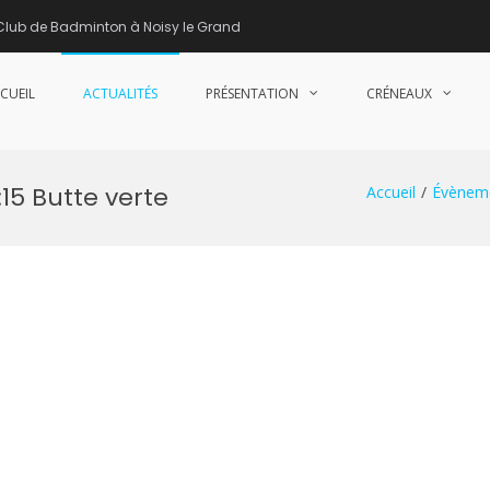
Club de Badminton à Noisy le Grand
CUEIL
ACTUALITÉS
PRÉSENTATION
CRÉNEAUX
nne de Badminton – Club de Badminton à Noisy le Grand (93)
15 Butte verte
Accueil
Évènem