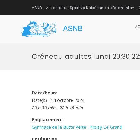
ASNB - Association Sportive Noiséenne de Badminton - 
AC
ASNB
Association Sportive Noisée
Aller
au
Créneau adultes lundi 20:30 22:
contenu
Date/heure
Date(s) - 14 octobre 2024
20 h 30 min - 22 h 15 min
Emplacement
Gymnase de la Butte Verte - Noisy-Le-Grand
Catégories