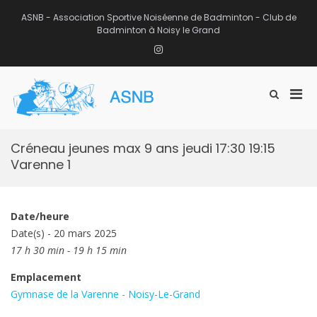
Aller
au
ASNB - Association Sportive Noiséenne de Badminton - Club de
contenu
Badminton à Noisy le Grand
Instagram
Men
Afficher
ASNB
le
Association Sportive Noiséenne de
prin
formulaire
Badminton – Club de Badminton à
pou
de
Noisy le Grand (93)
mobi
recherche
Créneau jeunes max 9 ans jeudi 17:30 19:15
Varenne 1
Date/heure
Date(s) - 20 mars 2025
17 h 30 min - 19 h 15 min
Emplacement
Gymnase de la Varenne - Noisy-Le-Grand