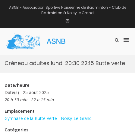
Aller
au
ASNB - Association Sportive Noiséenne de Badminton - Club de
contenu
Badminton à Noisy le Grand
Instagram
Men
Afficher
ASNB
le
Association Sportive Noiséenne de
prin
formulaire
Badminton – Club de Badminton à
pou
de
Noisy le Grand (93)
mobi
recherche
Créneau adultes lundi 20:30 22:15 Butte verte
Date/heure
Date(s) - 25 août 2025
20 h 30 min - 22 h 15 min
Emplacement
Gymnase de la Butte Verte - Noisy-Le-Grand
Catégories