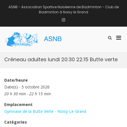
Aller
au
ASNB - Association Sportive Noiséenne de Badminton - Club de
contenu
Badminton à Noisy le Grand
Instagram
Men
Afficher
ASNB
le
Association Sportive Noiséenne de
prin
formulaire
Badminton – Club de Badminton à
pou
de
Noisy le Grand (93)
mobi
recherche
Créneau adultes lundi 20:30 22:15 Butte verte
Date/heure
Date(s) - 5 octobre 2026
20 h 30 min - 22 h 15 min
Emplacement
Gymnase de la Butte Verte - Noisy-Le-Grand
Catégories