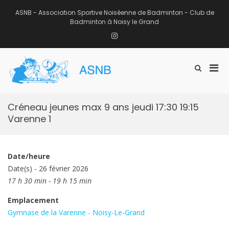
Aller
au
ASNB - Association Sportive Noiséenne de Badminton - Club de
contenu
Badminton à Noisy le Grand
Instagram
Men
Afficher
ASNB
le
Association Sportive Noiséenne de
prin
formulaire
Badminton – Club de Badminton à
pou
de
Noisy le Grand (93)
mobi
recherche
Créneau jeunes max 9 ans jeudi 17:30 19:15
Varenne 1
Date/heure
Date(s) - 26 février 2026
17 h 30 min - 19 h 15 min
Emplacement
Gymnase de la Varenne - Noisy-Le-Grand