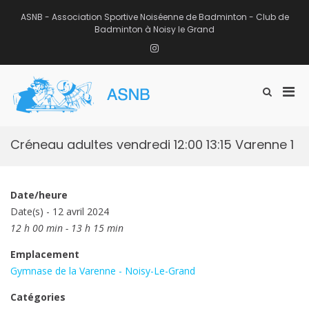
Aller
au
ASNB - Association Sportive Noiséenne de Badminton - Club de
contenu
Badminton à Noisy le Grand
Instagram
Men
Afficher
ASNB
le
Association Sportive Noiséenne de
prin
formulaire
Badminton – Club de Badminton à
pou
de
Noisy le Grand (93)
mobi
recherche
Créneau adultes vendredi 12:00 13:15 Varenne 1
Date/heure
Date(s) - 12 avril 2024
12 h 00 min - 13 h 15 min
Emplacement
Gymnase de la Varenne - Noisy-Le-Grand
Catégories