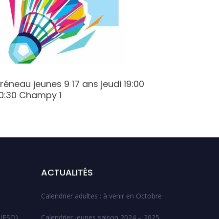
réneau jeunes 9 17 ans jeudi 19:00
Créneau 
0:30 Champy 1
verte
ACTUALITÉS
Calendrier adultes : à venir en Octobre
 (ESO)
Calendrier jeunes saison 2024 – 2025