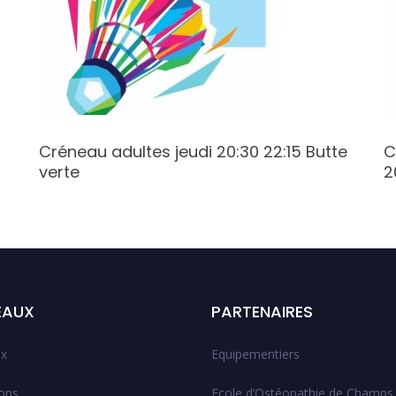
Créneau adultes jeudi 20:30 22:15 Butte
C
verte
2
EAUX
PARTENAIRES
x
Equipementiers
ions
Ecole d’Ostéopathie de Champs