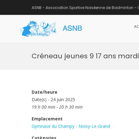
ASNB - Association Sportive Noiséenne de Badminton - 
AC
ASNB
Association Sportive Noisée
Aller
au
Créneau jeunes 9 17 ans mardi
contenu
Date/heure
Date(s) - 24 juin 2025
19 h 00 min - 20 h 30 min
Emplacement
Gymnase du Champy - Noisy-Le-Grand
Catégories