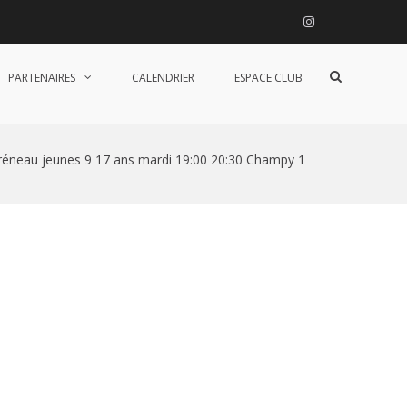
Instagram
Afficher
PARTENAIRES
CALENDRIER
ESPACE CLUB
le
formulaire
de
recherche
réneau jeunes 9 17 ans mardi 19:00 20:30 Champy 1