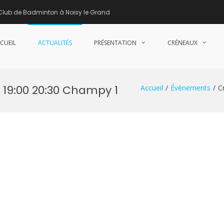
Club de Badminton à Noisy le Grand
CUEIL
ACTUALITÉS
PRÉSENTATION
CRÉNEAUX
nne de Badminton – Club de Badminton à Noisy le Grand (93)
 19:00 20:30 Champy 1
Accueil
Évènements
C