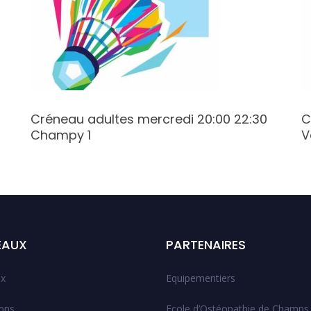
Créneau adultes mercredi 20:00 22:30
C
Champy 1
V
EAUX
PARTENAIRES
x
Equipementiers
ions
Ecole d’Ostéopathie de Champs