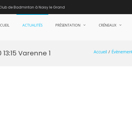
Club de Badminton à Noisy le Grand
CUEIL
ACTUALITÉS
PRÉSENTATION
CRÉNEAUX
nne de Badminton – Club de Badminton à Noisy le Grand (93)
 13:15 Varenne 1
Accueil
Évènemen