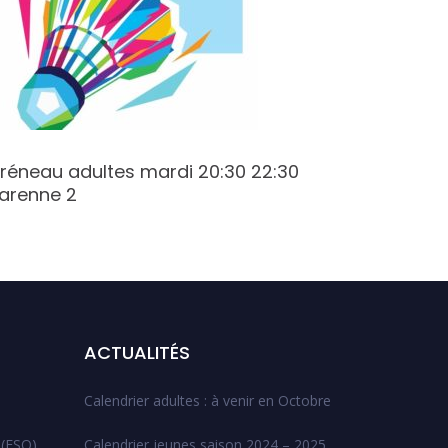
réneau adultes mardi 20:30 22:30
Créneau
arenne 2
Champy
ACTUALITÉS
Calendrier adultes : à venir en Octobre
 (ESO)
Calendrier jeunes saison 2024 – 2025