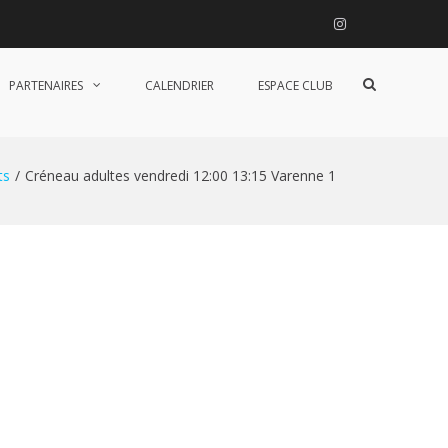
Instagram
Afficher
PARTENAIRES
CALENDRIER
ESPACE CLUB
le
formulaire
de
recherche
ts
Créneau adultes vendredi 12:00 13:15 Varenne 1