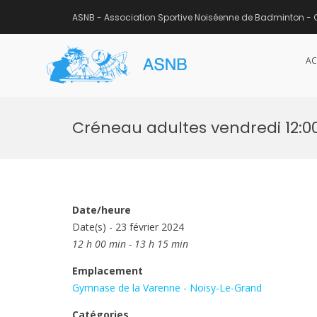
ASNB - Association Sportive Noiséenne de Badminton - 
AC
ASNB
Association Sportive Noisée
Aller
au
Créneau adultes vendredi 12:00
contenu
Date/heure
Date(s) - 23 février 2024
12 h 00 min - 13 h 15 min
Emplacement
Gymnase de la Varenne - Noisy-Le-Grand
Catégories