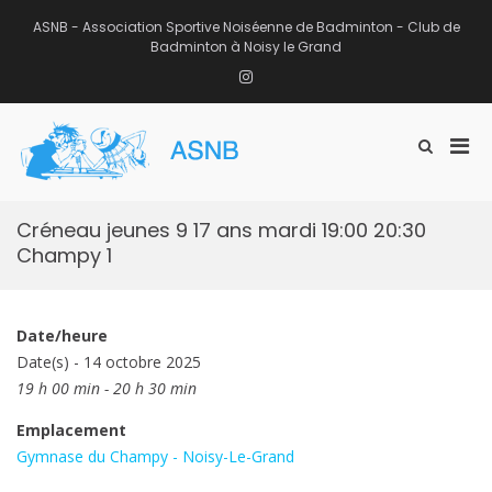
Aller
au
ASNB - Association Sportive Noiséenne de Badminton - Club de
contenu
Badminton à Noisy le Grand
Instagram
Men
Afficher
ASNB
le
Association Sportive Noiséenne de
prin
formulaire
Badminton – Club de Badminton à
pou
de
Noisy le Grand (93)
mobi
recherche
Créneau jeunes 9 17 ans mardi 19:00 20:30
Champy 1
Date/heure
Date(s) - 14 octobre 2025
19 h 00 min - 20 h 30 min
Emplacement
Gymnase du Champy - Noisy-Le-Grand