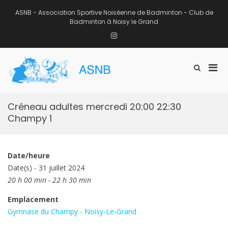
Aller
au
ASNB - Association Sportive Noiséenne de Badminton - Club de
contenu
Badminton à Noisy le Grand
Instagram
Men
Afficher
ASNB
le
Association Sportive Noiséenne de
prin
formulaire
Badminton – Club de Badminton à
pou
de
Noisy le Grand (93)
mobi
recherche
Créneau adultes mercredi 20:00 22:30
Champy 1
Date/heure
Date(s) - 31 juillet 2024
20 h 00 min - 22 h 30 min
Emplacement
Gymnase du Champy - Noisy-Le-Grand