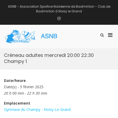
Aller
au
ASNB - Association Sportive Noiséenne de Badminton - Club de
contenu
Badminton à Noisy le Grand
Instagram
Men
Afficher
ASNB
le
Association Sportive Noiséenne de
prin
formulaire
Badminton – Club de Badminton à
pou
de
Noisy le Grand (93)
mobi
recherche
Créneau adultes mercredi 20:00 22:30
Champy 1
Date/heure
Date(s) - 5 février 2025
20 h 00 min - 22 h 30 min
Emplacement
Gymnase du Champy - Noisy-Le-Grand