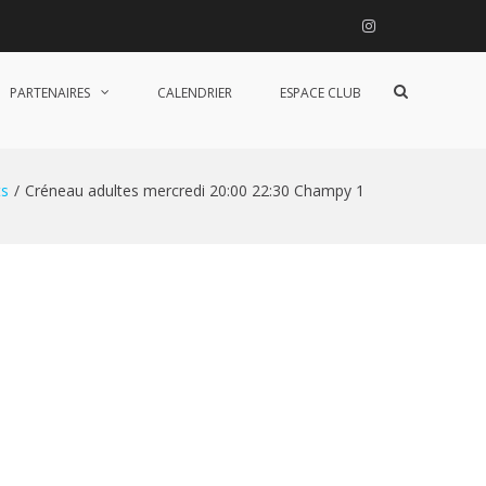
Instagram
Afficher
PARTENAIRES
CALENDRIER
ESPACE CLUB
le
formulaire
de
recherche
s
Créneau adultes mercredi 20:00 22:30 Champy 1