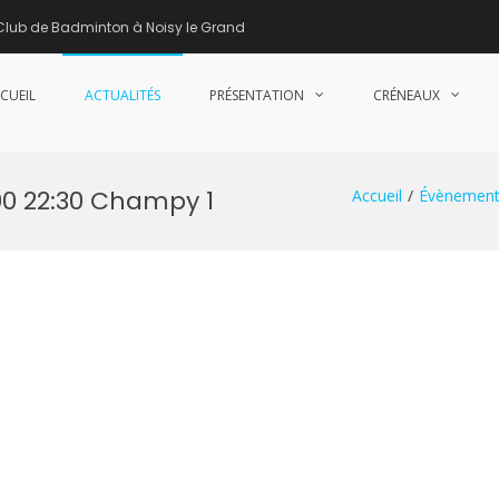
Club de Badminton à Noisy le Grand
CUEIL
ACTUALITÉS
PRÉSENTATION
CRÉNEAUX
nne de Badminton – Club de Badminton à Noisy le Grand (93)
00 22:30 Champy 1
Accueil
Évènement