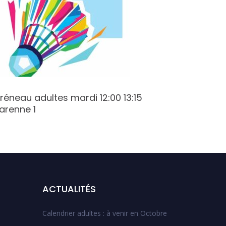
réneau adultes mardi 12:00 13:15
Créneau
arenne 1
19:15 Va
ACTUALITÉS
Calendrier adultes : à venir en Octobre