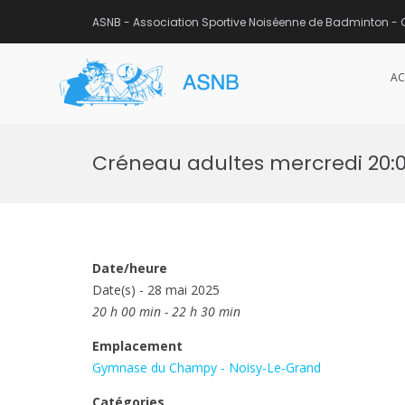
ASNB - Association Sportive Noiséenne de Badminton - 
AC
ASNB
Association Sportive Noisée
Aller
au
Créneau adultes mercredi 20:
contenu
Date/heure
Date(s) - 28 mai 2025
20 h 00 min - 22 h 30 min
Emplacement
Gymnase du Champy - Noisy-Le-Grand
Catégories