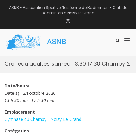
Aller
au
ASNB - Association Sportive Noiséenne de Badminton - Club de
contenu
Badminton à Noisy le Grand
Instagram
Men
Afficher
ASNB
le
Association Sportive Noiséenne de
prin
formulaire
Badminton – Club de Badminton à
pou
de
Noisy le Grand (93)
mobi
recherche
Créneau adultes samedi 13:30 17:30 Champy 2
Date/heure
Date(s) - 24 octobre 2026
13 h 30 min - 17 h 30 min
Emplacement
Gymnase du Champy - Noisy-Le-Grand
Catégories