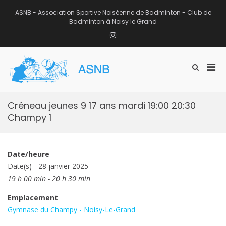
Aller
au
ASNB - Association Sportive Noiséenne de Badminton - Club de
contenu
Badminton à Noisy le Grand
Instagram
Men
Afficher
ASNB
le
Association Sportive Noiséenne de
prin
formulaire
Badminton – Club de Badminton à
pou
de
Noisy le Grand (93)
mobi
recherche
Créneau jeunes 9 17 ans mardi 19:00 20:30
Champy 1
Date/heure
Date(s) - 28 janvier 2025
19 h 00 min - 20 h 30 min
Emplacement
Gymnase du Champy - Noisy-Le-Grand