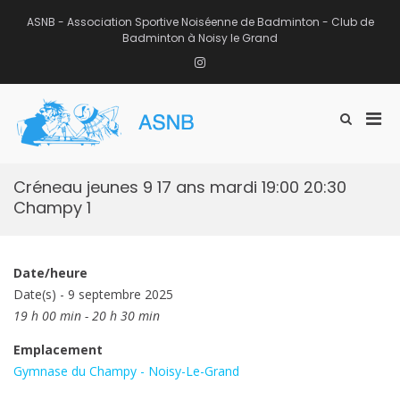
Aller
au
ASNB - Association Sportive Noiséenne de Badminton - Club de
contenu
Badminton à Noisy le Grand
Instagram
Men
Afficher
ASNB
le
Association Sportive Noiséenne de
prin
formulaire
Badminton – Club de Badminton à
pou
de
Noisy le Grand (93)
mobi
recherche
Créneau jeunes 9 17 ans mardi 19:00 20:30
Champy 1
Date/heure
Date(s) - 9 septembre 2025
19 h 00 min - 20 h 30 min
Emplacement
Gymnase du Champy - Noisy-Le-Grand