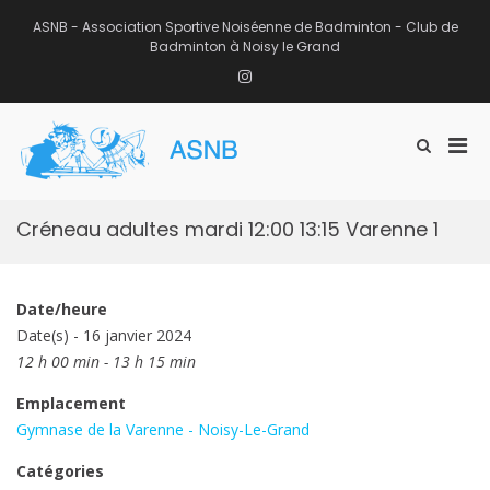
Aller
au
ASNB - Association Sportive Noiséenne de Badminton - Club de
contenu
Badminton à Noisy le Grand
Instagram
Men
Afficher
ASNB
le
Association Sportive Noiséenne de
prin
formulaire
Badminton – Club de Badminton à
pou
de
Noisy le Grand (93)
mobi
recherche
Créneau adultes mardi 12:00 13:15 Varenne 1
Date/heure
Date(s) - 16 janvier 2024
12 h 00 min - 13 h 15 min
Emplacement
Gymnase de la Varenne - Noisy-Le-Grand
Catégories