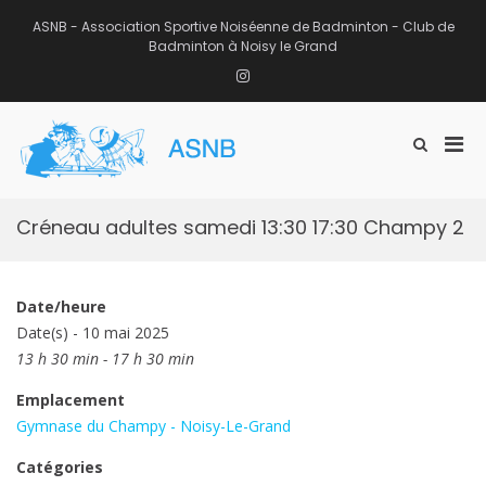
Aller
au
ASNB - Association Sportive Noiséenne de Badminton - Club de
contenu
Badminton à Noisy le Grand
Instagram
Men
Afficher
ASNB
le
Association Sportive Noiséenne de
prin
formulaire
Badminton – Club de Badminton à
pou
de
Noisy le Grand (93)
mobi
recherche
Créneau adultes samedi 13:30 17:30 Champy 2
Date/heure
Date(s) - 10 mai 2025
13 h 30 min - 17 h 30 min
Emplacement
Gymnase du Champy - Noisy-Le-Grand
Catégories