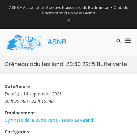
Aller
au
ASNB - Association Sportive Noiséenne de Badminton - Club de
contenu
Badminton à Noisy le Grand
Instagram
Men
Afficher
ASNB
le
Association Sportive Noiséenne de
prin
formulaire
Badminton – Club de Badminton à
pou
de
Noisy le Grand (93)
mobi
recherche
Créneau adultes lundi 20:30 22:15 Butte verte
Date/heure
Date(s) - 14 septembre 2026
20 h 30 min - 22 h 15 min
Emplacement
Gymnase de la Butte Verte - Noisy-Le-Grand
Catégories