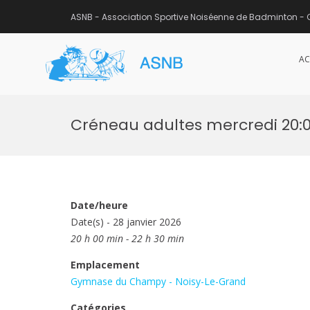
ASNB - Association Sportive Noiséenne de Badminton - 
AC
ASNB
Association Sportive Noisée
Aller
au
Créneau adultes mercredi 20:
contenu
Date/heure
Date(s) - 28 janvier 2026
20 h 00 min - 22 h 30 min
Emplacement
Gymnase du Champy - Noisy-Le-Grand
Catégories