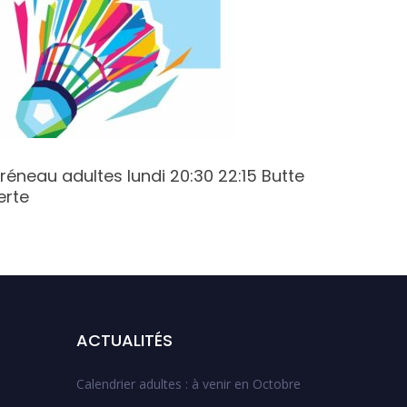
réneau adultes lundi 20:30 22:15 Butte
Créneau
erte
Varenne
ACTUALITÉS
Calendrier adultes : à venir en Octobre