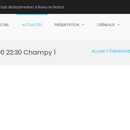
Club de Badminton à Noisy le Grand
CUEIL
ACTUALITÉS
PRÉSENTATION
CRÉNEAUX
nne de Badminton – Club de Badminton à Noisy le Grand (93)
00 22:30 Champy 1
Accueil
Évènement