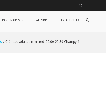
Instagram
Afficher
PARTENAIRES
CALENDRIER
ESPACE CLUB
le
formulaire
de
recherche
s
Créneau adultes mercredi 20:00 22:30 Champy 1