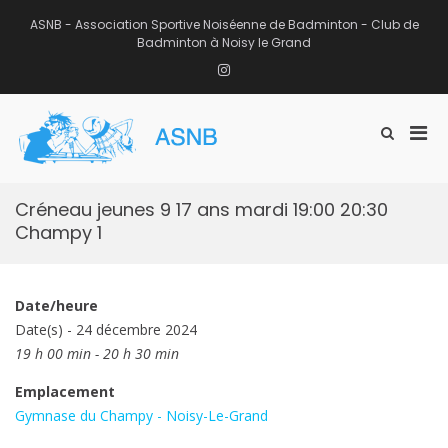
Aller
au
ASNB - Association Sportive Noiséenne de Badminton - Club de
contenu
Badminton à Noisy le Grand
Instagram
Men
Afficher
ASNB
le
Association Sportive Noiséenne de
prin
formulaire
Badminton – Club de Badminton à
pou
de
Noisy le Grand (93)
mobi
recherche
Créneau jeunes 9 17 ans mardi 19:00 20:30
Champy 1
Date/heure
Date(s) - 24 décembre 2024
19 h 00 min - 20 h 30 min
Emplacement
Gymnase du Champy - Noisy-Le-Grand