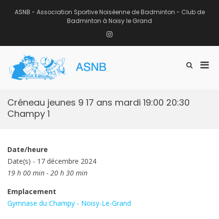
Aller
au
ASNB - Association Sportive Noiséenne de Badminton - Club de
contenu
Badminton à Noisy le Grand
Instagram
Men
Afficher
ASNB
le
Association Sportive Noiséenne de
prin
formulaire
Badminton – Club de Badminton à
pou
de
Noisy le Grand (93)
mobi
recherche
Créneau jeunes 9 17 ans mardi 19:00 20:30
Champy 1
Date/heure
Date(s) - 17 décembre 2024
19 h 00 min - 20 h 30 min
Emplacement
Gymnase du Champy - Noisy-Le-Grand