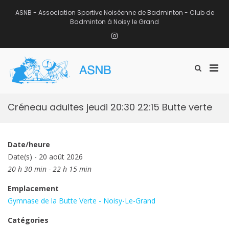
Aller
au
ASNB - Association Sportive Noiséenne de Badminton - Club de
contenu
Badminton à Noisy le Grand
Instagram
Men
Afficher
ASNB
le
Association Sportive Noiséenne de
prin
formulaire
Badminton – Club de Badminton à
pou
de
Noisy le Grand (93)
mobi
recherche
Créneau adultes jeudi 20:30 22:15 Butte verte
Date/heure
Date(s) - 20 août 2026
20 h 30 min - 22 h 15 min
Emplacement
Gymnase de la Butte Verte - Noisy-Le-Grand
Catégories