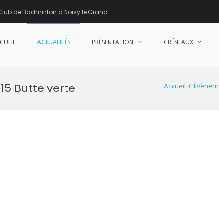
Club de Badminton à Noisy le Grand
CUEIL
ACTUALITÉS
PRÉSENTATION
CRÉNEAUX
nne de Badminton – Club de Badminton à Noisy le Grand (93)
15 Butte verte
Accueil
Évènem