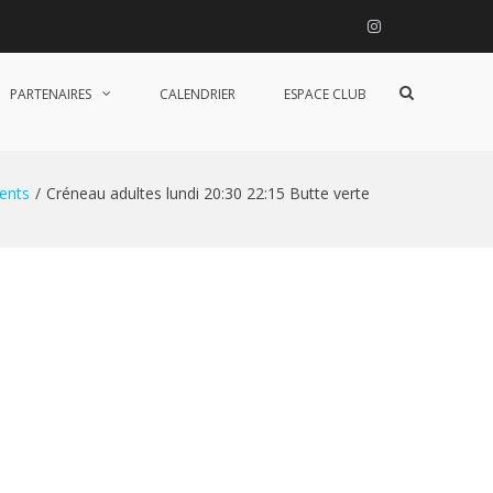
Instagram
Afficher
PARTENAIRES
CALENDRIER
ESPACE CLUB
le
formulaire
de
recherche
ents
Créneau adultes lundi 20:30 22:15 Butte verte