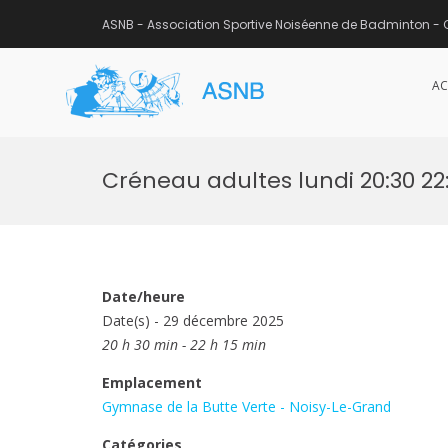
ASNB - Association Sportive Noiséenne de Badminton - 
AC
ASNB
Association Sportive Noisée
Aller
au
Créneau adultes lundi 20:30 22:
contenu
Date/heure
Date(s) - 29 décembre 2025
20 h 30 min - 22 h 15 min
Emplacement
Gymnase de la Butte Verte - Noisy-Le-Grand
Catégories