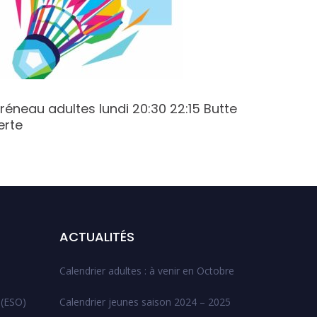
réneau adultes lundi 20:30 22:15 Butte
Créneau
erte
20:30 C
ACTUALITÉS
Calendrier adultes : à venir en Octobre
 (ESO)
Calendrier jeunes saison 2024 – 2025