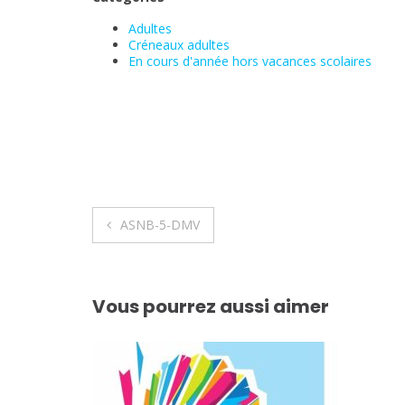
Adultes
Créneaux adultes
En cours d'année hors vacances scolaires
Navigation
ASNB-5-DMV
de
l’article
Vous pourrez aussi aimer