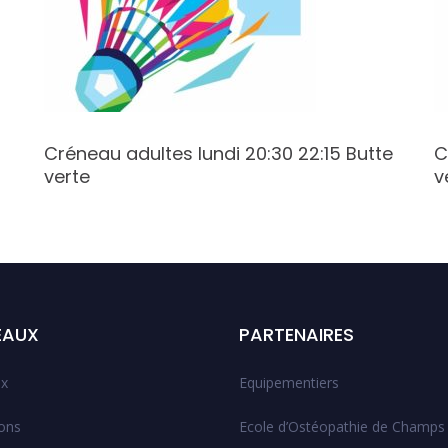
Créneau adultes lundi 20:30 22:15 Butte
C
verte
v
EAUX
PARTENAIRES
x
Equipementiers
ions
Ecole d’Ostéopathie de Champs