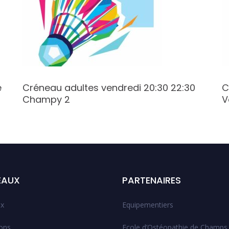
e
Créneau adultes vendredi 20:30 22:30
C
Champy 2
V
EAUX
PARTENAIRES
x
Equipementiers
ions
Ecole d’Ostéopathie de Champs