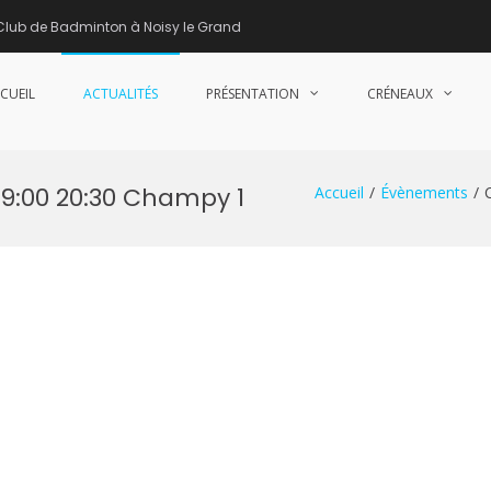
Club de Badminton à Noisy le Grand
CUEIL
ACTUALITÉS
PRÉSENTATION
CRÉNEAUX
nne de Badminton – Club de Badminton à Noisy le Grand (93)
19:00 20:30 Champy 1
Accueil
Évènements