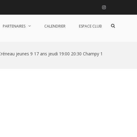
Instagram
Afficher
PARTENAIRES
CALENDRIER
ESPACE CLUB
le
formulaire
de
recherche
Créneau jeunes 9 17 ans jeudi 19:00 20:30 Champy 1