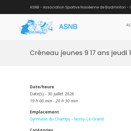
ASNB - Association Sportive Noiséenne de Badminton - 
AC
ASNB
Association Sportive Noisée
Aller
au
Créneau jeunes 9 17 ans jeudi 
contenu
Date/heure
Date(s) - 30 juillet 2026
19 h 00 min - 20 h 30 min
Emplacement
Gymnase du Champy - Noisy-Le-Grand
Catégories