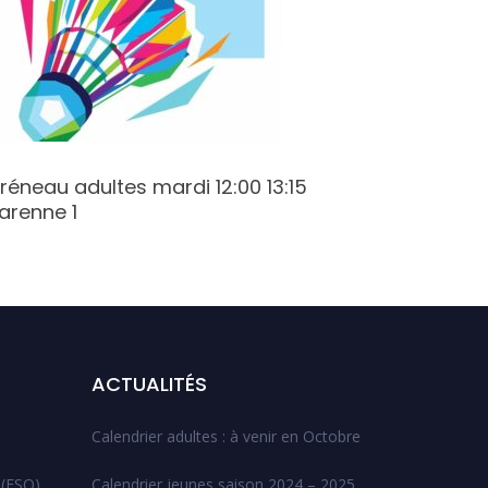
réneau adultes mardi 12:00 13:15
Créneau
arenne 1
Champy
ACTUALITÉS
Calendrier adultes : à venir en Octobre
 (ESO)
Calendrier jeunes saison 2024 – 2025