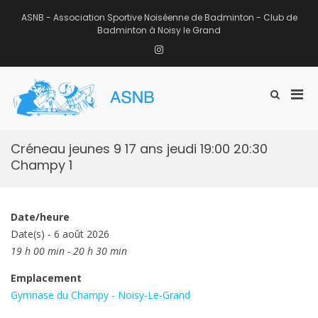
Aller
au
ASNB - Association Sportive Noiséenne de Badminton - Club de
contenu
Badminton à Noisy le Grand
Instagram
Men
Afficher
ASNB
le
Association Sportive Noiséenne de
prin
formulaire
Badminton – Club de Badminton à
pou
de
Noisy le Grand (93)
mobi
recherche
Créneau jeunes 9 17 ans jeudi 19:00 20:30
Champy 1
Date/heure
Date(s) - 6 août 2026
19 h 00 min - 20 h 30 min
Emplacement
Gymnase du Champy - Noisy-Le-Grand