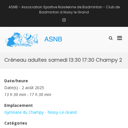
Aller
au
ASNB - Association Sportive Noiséenne de Badminton - Club de
contenu
Badminton à Noisy le Grand
Instagram
Men
Afficher
ASNB
le
Association Sportive Noiséenne de
prin
formulaire
Badminton – Club de Badminton à
pou
de
Noisy le Grand (93)
mobi
recherche
Créneau adultes samedi 13:30 17:30 Champy 2
Date/heure
Date(s) - 2 août 2025
13 h 30 min - 17 h 30 min
Emplacement
Gymnase du Champy - Noisy-Le-Grand
Catégories